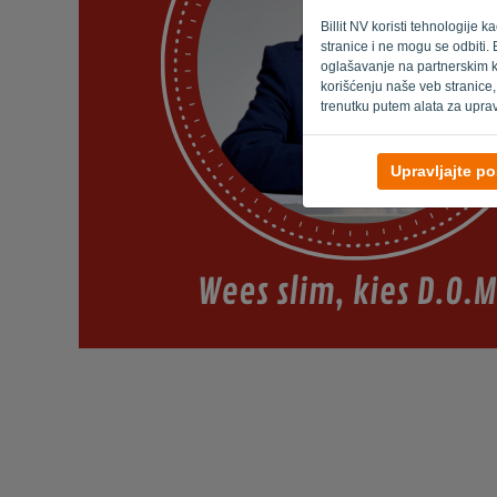
Billit NV koristi tehnologije 
stranice i ne mogu se odbiti. 
oglašavanje na partnerskim k
korišćenju naše veb stranice,
trenutku putem alata za upra
Upravljajte p