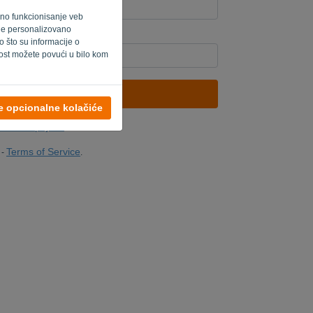
ilno funkcionisanje veb
o je personalizovano
er? Popunite '
'.
 što su informacije o
ost možete povući u bilo kom
POŠALJI LINK
ve opcionalne kolačiće
nicu za prijavu
Terms of Service
-
.