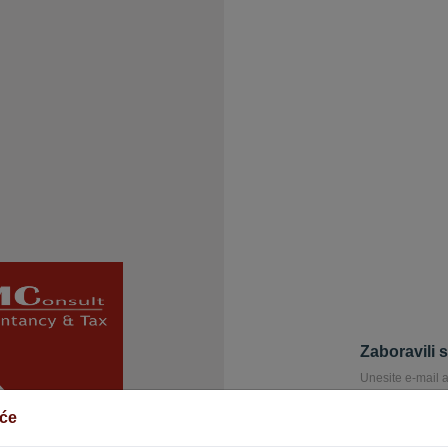
Zaboravili 
Unesite e-mail a
poslat na ovu e-
iće
E-mail