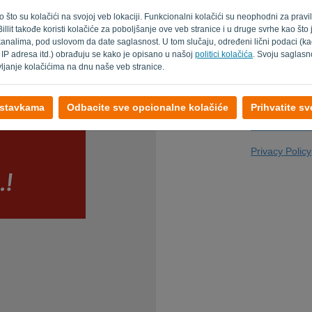
kao što su kolačići na svojoj veb lokaciji. Funkcionalni kolačići su neophodni za prav
Billit takođe koristi kolačiće za poboljšanje ove veb stranice i u druge svrhe kao št
Zar nisi kompjut
analima, pod uslovom da date saglasnost. U tom slučaju, određeni lični podaci (kao
 IP adresa itd.) obrađuju se kako je opisano u našoj
politici kolačića
. Svoju saglasn
vljanje kolačićima na dnu naše veb stranice.
ostavkama
Odbacite sve opcionalne kolačiće
Prihvatite s
Nazad na stra
Privacy Policy