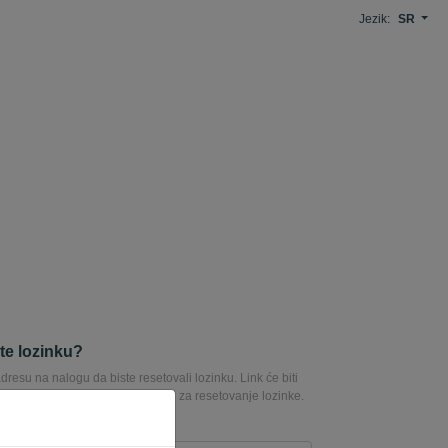
Jezik:
SR
ste lozinku?
dresu na nalogu da biste resetovali lozinku. Link će biti
mail adresu, koju možete koristiti za resetovanje lozinke.