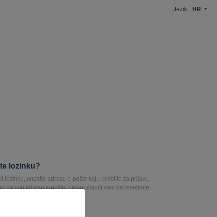
Jezik:
HR
ste lozinku?
li lozinku, unesite adresu e-pošte koju koristite za prijavu.
lan na ovu adresu e-pošte, omogućujući vam da resetirate