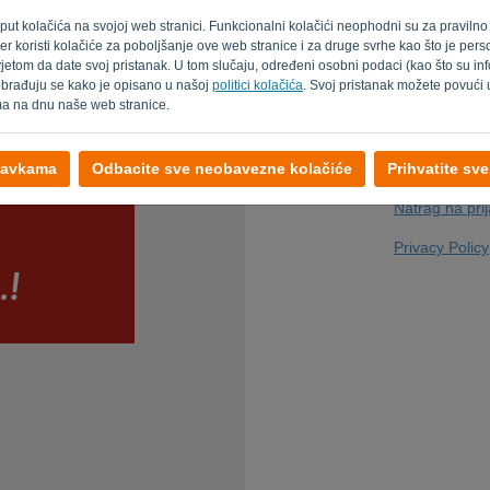
poput kolačića na svojoj web stranici. Funkcionalni kolačići neophodni su za pravilno
ođer koristi kolačiće za poboljšanje ove web stranice i za druge svrhe kao što je pe
etom da date svoj pristanak. U tom slučaju, određeni osobni podaci (kao što su inf
Zar nisi kompjut
 obrađuju se kako je opisano u našoj
politici kolačića
. Svoj pristanak možete povući 
ima na dnu naše web stranice.
tavkama
Odbacite sve neobavezne kolačiće
Prihvatite sv
Natrag na pri
Privacy Policy