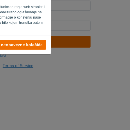
 funkcioniranje web stranice i
rsonalizirano oglašavanje na
ormacije o korištenju naše
er? Popunite '
'.
u bilo kojem trenutku putem
POŠALJI LINK
e neobavezne kolačiće
javu
Terms of Service
-
.