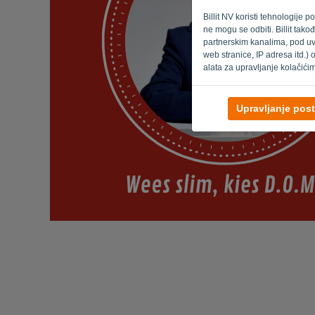
Billit NV koristi tehnologije 
ne mogu se odbiti. Billit tak
partnerskim kanalima, pod uvj
web stranice, IP adresa itd.)
alata za upravljanje kolačić
Upravljanje pos