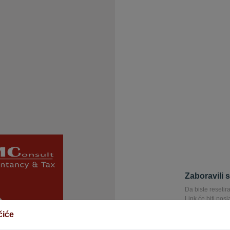
Zaboravili 
Da biste resetira
Link će biti pos
lozinku.
čiće
E-mail