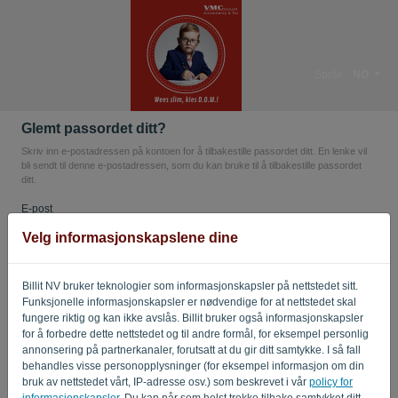
Språk:
NO
Glemt passordet ditt?
Skriv inn e-postadressen på kontoen for å tilbakestille passordet ditt. En lenke vil
bli sendt til denne e-postadressen, som du kan bruke til å tilbakestille passordet
ditt.
E-post
Velg informasjonskapslene dine
Er du ikke en datamaskin? Fyll ut '
'.
Billit NV bruker teknologier som informasjonskapsler på nettstedet sitt.
Funksjonelle informasjonskapsler er nødvendige for at nettstedet skal
fungere riktig og kan ikke avslås. Billit bruker også informasjonskapsler
for å forbedre dette nettstedet og til andre formål, for eksempel personlig
SEND LENKE
annonsering på partnerkanaler, forutsatt at du gir ditt samtykke. I så fall
behandles visse personopplysninger (for eksempel informasjon om din
bruk av nettstedet vårt, IP-adresse osv.) som beskrevet i vår
policy for
Tilbake til påloggingssiden
informasjonskapsler
. Du kan når som helst trekke tilbake samtykket ditt