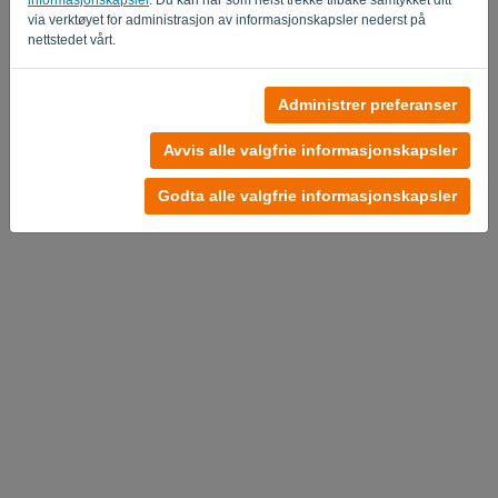
via verktøyet for administrasjon av informasjonskapsler nederst på
Privacy Policy
Terms of Service
-
.
nettstedet vårt.
Administrer preferanser
Avvis alle valgfrie informasjonskapsler
Godta alle valgfrie informasjonskapsler