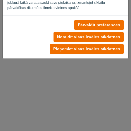
Privacy Policy
Terms of Service
-
.
jebkurā laikā varat atsaukt savu piekrišanu, izmantojot sīkfailu
pārvaldības rīku mūsu tīmekļa vietnes apakšā.
Pārvaldīt preferences
Noraidīt visas izvēles sīkdatnes
Pieņemiet visas izvēles sīkdatnes