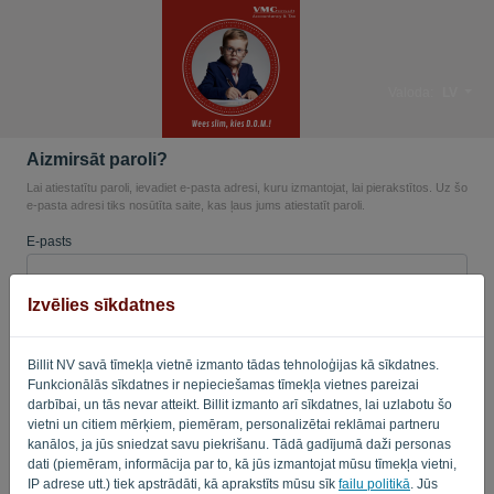
Valoda:
LV
Aizmirsāt paroli?
Lai atiestatītu paroli, ievadiet e-pasta adresi, kuru izmantojat, lai pierakstītos. Uz šo
e-pasta adresi tiks nosūtīta saite, kas ļaus jums atiestatīt paroli.
E-pasts
Izvēlies sīkdatnes
Vai jūs neesat dators? Aizpildiet '
'.
Billit NV savā tīmekļa vietnē izmanto tādas tehnoloģijas kā sīkdatnes.
Funkcionālās sīkdatnes ir nepieciešamas tīmekļa vietnes pareizai
darbībai, un tās nevar atteikt. Billit izmanto arī sīkdatnes, lai uzlabotu šo
NOSŪTĪT SAITI
vietni un citiem mērķiem, piemēram, personalizētai reklāmai partneru
kanālos, ja jūs sniedzat savu piekrišanu. Tādā gadījumā daži personas
Atpakaļ uz pieteikšanos
dati (piemēram, informācija par to, kā jūs izmantojat mūsu tīmekļa vietni,
IP adrese utt.) tiek apstrādāti, kā aprakstīts mūsu sīk
failu politikā
. Jūs