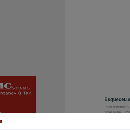
Esqueceu 
Para redefinir 
fazer login. Um
permitindo que 
s
E-mail