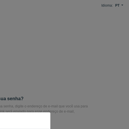
Idioma:
PT
sua senha?
sua senha, digite o endereço de e-mail que você usa para
 link será enviado para esse endereço de e-mail,
você redefina sua senha.