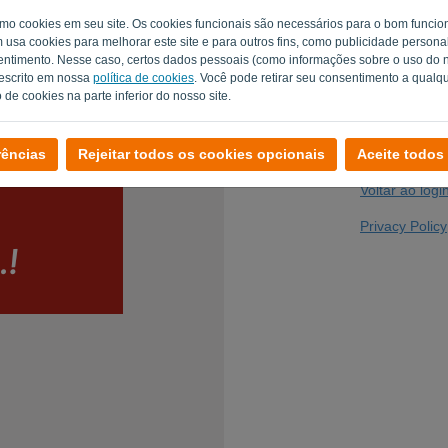
como cookies em seu site. Os cookies funcionais são necessários para o bom func
m usa cookies para melhorar este site e para outros fins, como publicidade person
timento. Nesse caso, certos dados pessoais (como informações sobre o uso do no
Você não é um 
escrito em nossa
política de cookies
. Você pode retirar seu consentimento a qual
de cookies na parte inferior do nosso site.
rências
Rejeitar todos os cookies opcionais
Aceite todos
Voltar ao logi
Privacy Policy