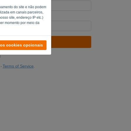
ionamento do site e não podem
alizada em canais parceiros,
sso site, endereço IP etc.)
computador? Preencha '
'.
quer momento por meio da
ENVIAR LINK
 os cookies opcionais
n
Terms of Service
-
.