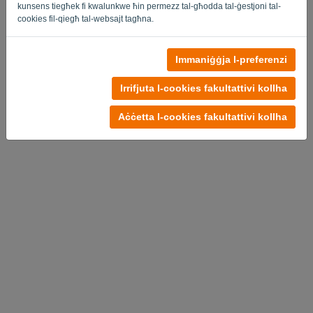
kunsens tiegħek fi kwalunkwe ħin permezz tal-għodda tal-ġestjoni tal-
cookies fil-qiegħ tal-websajt tagħna.
Immaniġġja l-preferenzi
Politika ta 'Privatezza
-
Termini u Kundizzjonijiet
Irrifjuta l-cookies fakultattivi kollha
Aċċetta l-cookies fakultattivi kollha