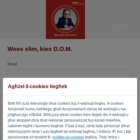
Lingwa:
MA'
Wees slim, kies D.O.M.
Email
Agħżel il-cookies tiegħek
Password
Billit NV juża teknoloġiji bħal cookies fuq il-websajt tiegħu. Il-cookies
funzjonali huma meħtieġa għall-funzjonament xieraq tal-websajt u ma
Fakkarni
Password minsija?
jistgħux jiġu rrifjutati. Billit juża wkoll cookies biex itejjeb din il-websajt u
għal skopijiet oħra bħal reklamar personalizzat fuq kanali msieħba,
sakemm tagħti l-kunsens tiegħek. F'dak il-każ, ċerta data personali (bħal
SINJAL
informazzjoni dwar l-użu tiegħek tal-websajt tagħna, l-indirizz IP, eċċ.) tiġi
pproċessata kif deskritt fil-
politika tal-cookies
tagħna. Tista 'tirtira l-