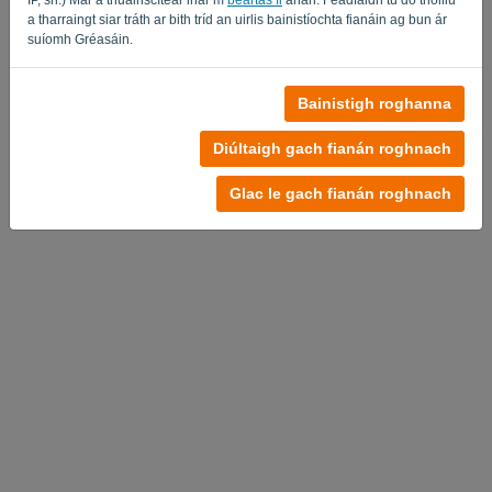
a tharraingt siar tráth ar bith tríd an uirlis bainistíochta fianáin ag bun ár
suíomh Gréasáin.
Bainistigh roghanna
Polasaí Príobháideachta
-
Téarmaí agus Coinníollacha
Diúltaigh gach fianán roghnach
Glac le gach fianán roghnach