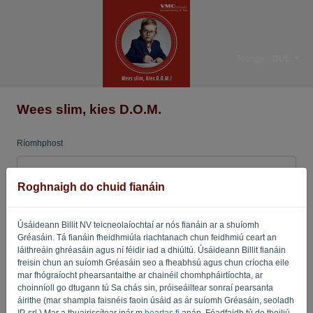
Teanga:
DUL
Wees slim, kies D.O.M.
Ríomhphost
Roghnaigh do chuid fianáin
Pasfhocal
Úsáideann Billit NV teicneolaíochtaí ar nós fianáin ar a shuíomh
Gréasáin. Tá fianáin fheidhmiúla riachtanach chun feidhmiú ceart an
Cuir i gcuimhne dom
Pasfhocal dearmadta?
láithreáin ghréasáin agus ní féidir iad a dhiúltú. Úsáideann Billit fianáin
freisin chun an suíomh Gréasáin seo a fheabhsú agus chun críocha eile
mar fhógraíocht phearsantaithe ar chainéil chomhpháirtíochta, ar
SÍNIGH ISTEACH
choinníoll go dtugann tú Sa chás sin, próiseáiltear sonraí pearsanta
áirithe (mar shampla faisnéis faoin úsáid as ár suíomh Gréasáin, seoladh
IP, srl.) Mar a thuairiscítear inár m
beartas fi
anán. Féadfaidh tú do thoiliú