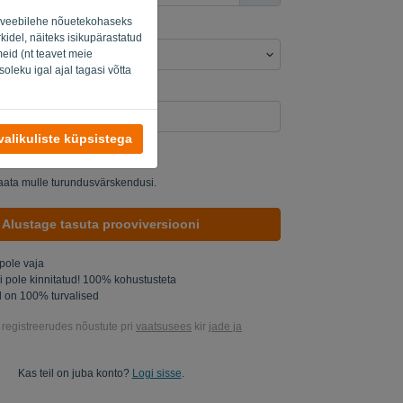
ud veebilehe nõuetekohaseks
kidel, näiteks isikupärastatud
eid (nt teavet meie
oleku igal ajal tagasi võtta
uti? Täitke „
”.
alikuliste küpsistega
 uurida minu tooteid..
saata mulle turundusvärskendusi.
Alustage tasuta prooviversiooni
 pole vaja
gi pole kinnitatud! 100% kohustusteta
 on 100% turvalised
l registreerudes nõustute pri
vaatsusees
kir
jade ja
Kas teil on juba konto?
Logi sisse
.