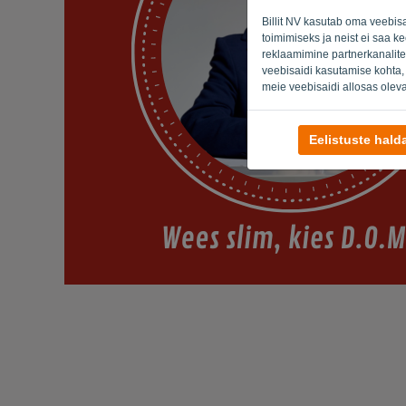
Billit NV kasutab oma veebis
toimimiseks ja neist ei saa k
reklaamimine partnerkanalite
veebisaidi kasutamise kohta,
meie veebisaidi allosas oleva
Eelistuste hal