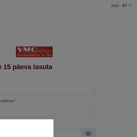
Keel:
ET
 15 päeva tasuta
i aadress*