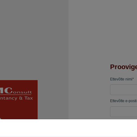
Proovige
Ettevõtte nimi*
Ettevõtte e-post
Salasõna