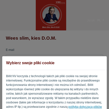
Język:
PL
Wees slim, kies D.O.M.
E-mail
Wybierz swoje pliki cookie
Hasło
Billit NV korzysta z technologii takich jak pliki cookie na swojej stronie
internetowej. Funkcjonalne pliki cookie są niezbędne do prawidłowego
funkcjonowania strony internetowej i nie można ich odmówić. Billit
Przypomnij mi
Zapomniane hasło?
wykorzystuje również pliki cookie do ulepszania tej witryny i do innych
celów, takich jak spersonalizowane reklamy na kanałach partnerskich,
pod warunkiem, że wyrażasz zgodę. W takim przypadku niektóre dane
ZALOGUJ SIĘ
osobowe (takie jak informacje o korzystaniu z naszej strony internetowej,
adres IP itp.) są przetwarzane zgodnie z naszą
polityką dotyczącą plików