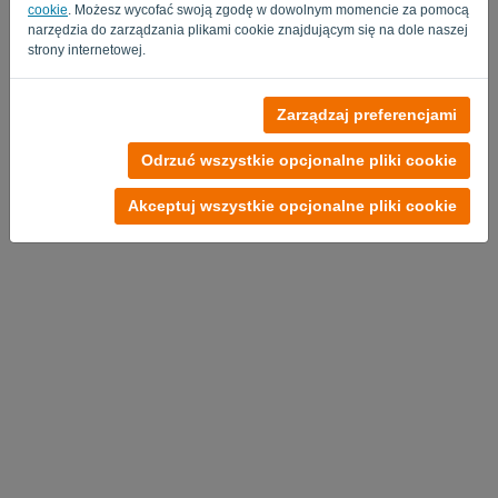
cookie
. Możesz wycofać swoją zgodę w dowolnym momencie za pomocą
narzędzia do zarządzania plikami cookie znajdującym się na dole naszej
strony internetowej.
Zarządzaj preferencjami
Polityka Prywatności
-
Regulamin
Odrzuć wszystkie opcjonalne pliki cookie
Akceptuj wszystkie opcjonalne pliki cookie